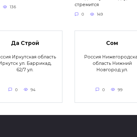
стремится
136
0
149
Да Строй
Сом
ссия Иркутская область
Россия Нижегородск
Иркутск ул. Баррикад,
область Нижний
62/7 ул.
Новгород ул.
0
94
0
99