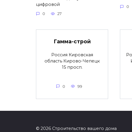
цифровой
0
0
27
Гамма-строй
Россия Кировская
Ро
область Кирово-Чепецк
15 просп.
0
99
© 2026 Строительство вашего дома