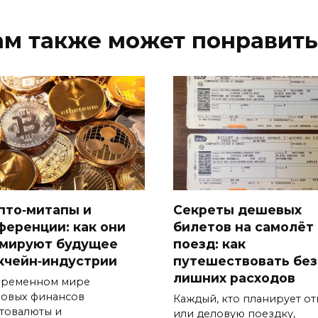
ам также может понравить
пто‑митапы и
Секреты дешевых
ференции: как они
билетов на самолёт
мируют будущее
поезд: как
кчейн‑индустрии
путешествовать без
лишних расходов
временном мире
овых финансов
Каждый, кто планирует от
товалюты и
или деловую поездку,