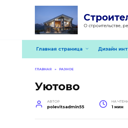
Перейти
к
Строите
содержанию
О строительстве, р
Главная страница
Дизайн инт
ГЛАВНАЯ
»
РАЗНОЕ
Уютово
АВТОР
НА ЧТЕН
polevitsadmin55
1 мин