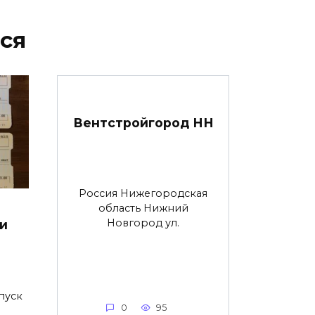
ся
Вентстройгород НН
Россия Нижегородская
область Нижний
Новгород ул.
 и
пуск
0
95