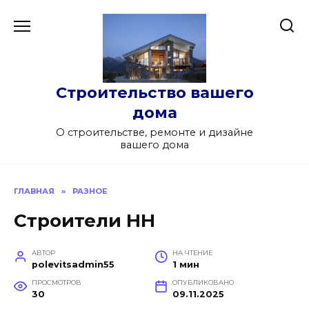
Перейти
к
содержанию
Строительство вашего
дома
О строительстве, ремонте и дизайне
вашего дома
ГЛАВНАЯ
»
РАЗНОЕ
Строители НН
АВТОР
НА ЧТЕНИЕ
polevitsadmin55
1 мин
ПРОСМОТРОВ
ОПУБЛИКОВАНО
30
09.11.2025