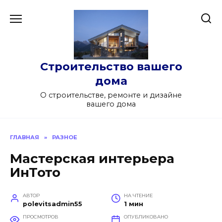
Перейти
к
содержанию
Строительство вашего
дома
О строительстве, ремонте и дизайне
вашего дома
ГЛАВНАЯ
»
РАЗНОЕ
Мастерская интерьера
ИнТото
АВТОР
НА ЧТЕНИЕ
polevitsadmin55
1 мин
ПРОСМОТРОВ
ОПУБЛИКОВАНО