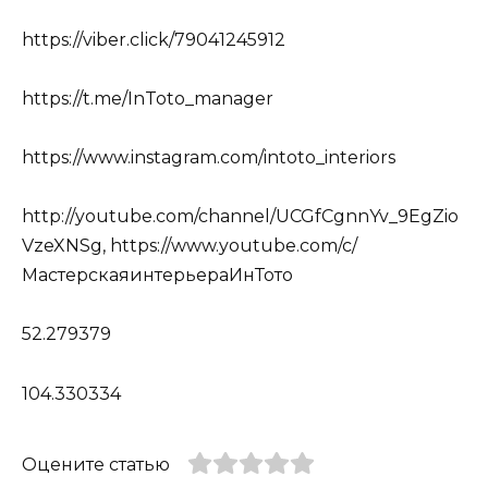
https://viber.click/79041245912
https://t.me/InToto_manager
https://www.instagram.com/intoto_interiors
http://youtube.com/channel/UCGfCgnnYv_9EgZio
VzeXNSg, https://www.youtube.com/c/
МастерскаяинтерьераИнТото
52.279379
104.330334
Оцените статью