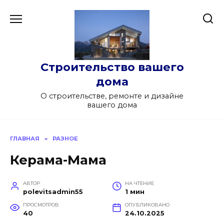
Перейти
к
содержанию
Строительство вашего
дома
О строительстве, ремонте и дизайне
вашего дома
ГЛАВНАЯ
»
РАЗНОЕ
Керама-Мама
АВТОР
НА ЧТЕНИЕ
polevitsadmin55
1 мин
ПРОСМОТРОВ
ОПУБЛИКОВАНО
40
24.10.2025