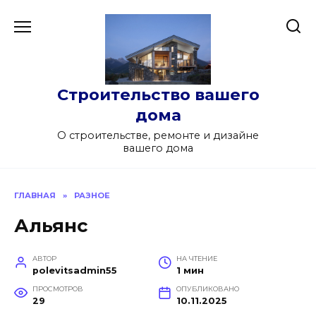
Перейти
к
содержанию
Строительство вашего
дома
О строительстве, ремонте и дизайне
вашего дома
ГЛАВНАЯ
»
РАЗНОЕ
Альянс
АВТОР
НА ЧТЕНИЕ
polevitsadmin55
1 мин
ПРОСМОТРОВ
ОПУБЛИКОВАНО
29
10.11.2025